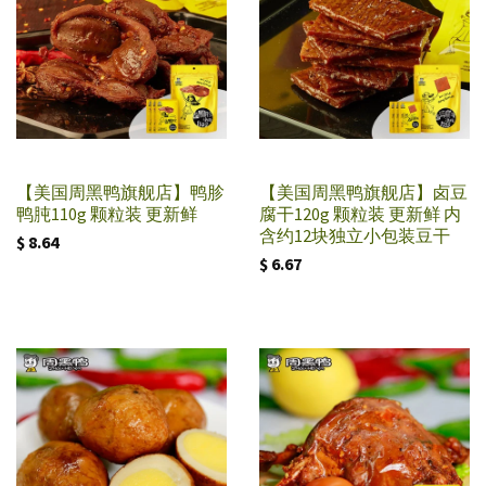
【美国周黑鸭旗舰店】鸭胗
【美国周黑鸭旗舰店】卤豆
鸭肫110g 颗粒装 更新鲜
腐干120g 颗粒装 更新鲜 内
含约12块独立小包装豆干
$ 8.64
$ 6.67