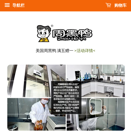
导航栏
购物车
美国周黑鸭 满五赠一
>活动详情<