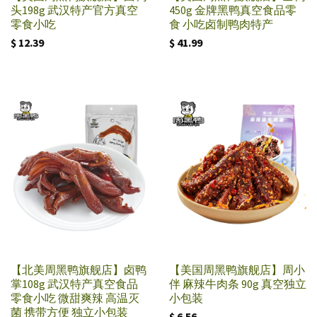
头198g 武汉特产官方真空
450g 金牌黑鸭真空食品零
零食小吃
食 小吃卤制鸭肉特产
$ 12.39
$ 41.99
【北美周黑鸭旗舰店】卤鸭
【美国周黑鸭旗舰店】周小
掌108g 武汉特产真空食品
伴 麻辣牛肉条 90g 真空独立
零食小吃 微甜爽辣 高温灭
小包装
菌 携带方便 独立小包装
$ 6.56