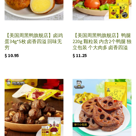
【美国周黑鸭旗舰店】卤鸡
【美国周黑鸭旗舰店】鸭腿
蛋34g*5枚 卤香四溢 回味无
220g 颗粒装 内含2个鸭腿 独
穷
立包装 个大肉多 卤香四溢
$ 10.95
$ 11.25